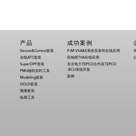
产品
成功案例
Secure&Control套装
PJM VSA&E系统安装和在线应用
在线ATC套装
田纳西TVA在线应用
SuperOPF套装
东京电力TEPCO合作及TEPCO
-BCU系统开发
PMU辅助实时工具
新闻
Modeling套装
GOLD套装
预测套装
拓展工具