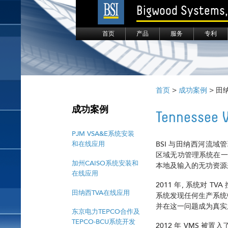
Bigwood Systems, 
首页
产品
服务
专利
首页
>
成功案例
> 田
成功案例
Tennessee
PJM VSA&E系统安装
和在线应用
BSI 与田纳西河流域管
区域无功管理系统在一
加州CAISO系统安装和
本地及输入的无功资源
在线应用
2011 年, 系统对 
田纳西TVA在线应用
系统发现任何生产系统
并在这一问题成为真实
东京电力TEPCO合作及
TEPCO-BCU系统开发
2012 年 VMS 被