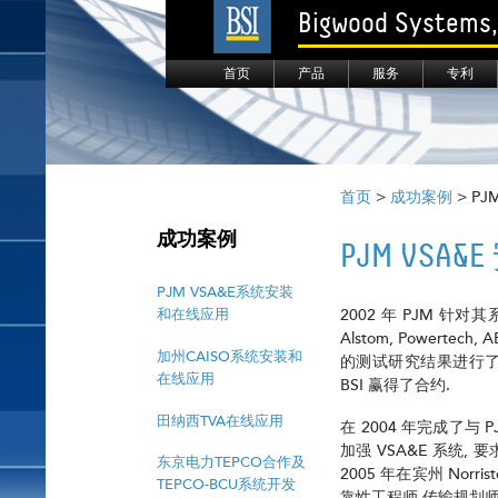
Bigwood Systems, 
首页
产品
服务
专利
首页
>
成功案例
> P
成功案例
PJM VS
PJM VSA&E系统安装
和在线应用
2002 年 PJM 针
Alstom, Powert
加州CAISO系统安装和
的测试研究结果进行了
在线应用
BSI 赢得了合约.
田纳西TVA在线应用
在 2004 年完成了与
加强 VSA&E 系统, 
东京电力TEPCO合作及
2005 年在宾州 No
TEPCO-BCU系统开发