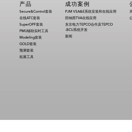
产品
成功案例
Secure&Control套装
PJM VSA&E系统安装和在线应用
在线ATC套装
田纳西TVA在线应用
SuperOPF套装
东京电力TEPCO合作及TEPCO
-BCU系统开发
PMU辅助实时工具
新闻
Modeling套装
GOLD套装
预测套装
拓展工具