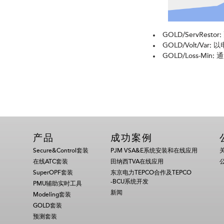
GOLD/ServRes
GOLD/Volt/V
GOLD/Loss-M
产品
成功案例
Secure&Control套装
PJM VSA&E系统安装和在线应用
在线ATC套装
田纳西TVA在线应用
SuperOPF套装
东京电力TEPCO合作及TEPCO
-BCU系统开发
PMU辅助实时工具
新闻
Modeling套装
GOLD套装
预测套装